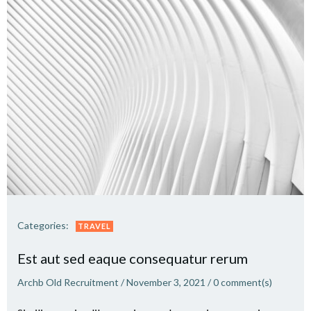
Categories:
TRAVEL
Est aut sed eaque consequatur rerum
Archb Old Recruitment
/
November 3, 2021
/
0
comment(s)